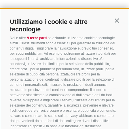
Utilizziamo i cookie e altre
Contin
tecnologie
Noi e altre
9 terze parti
selezionate utilizziamo cookie e tecnologie
simili. Questi strumenti sono essenziali per garantire la fruizione dei
contenuti digitali, migliorare la navigazione e, previo tuo consenso,
per scopi pubblicitari. Ad esempio, potremmo utilizzare i tuoi dati per
le seguenti finalità: archiviare informazioni su dispositivo e/o
accedervi, utilizzare dati limitati per la selezione della pubblicità,
creare profili per la pubblicità personalizzata, utilizzare profili per la
selezione di pubblicità personalizzata, creare profili per la
CONTATTACI
personalizzazione dei contenuti, utilizzare profili per la selezione di
contenuti personalizzati, misurare le prestazioni degli annunci,
+39 0472 765325
/
+39 0472 760608
/
+39 0472
misurare le prestazioni dei contenuti, comprendere il pubblico
attraverso statistiche o la combinazione di dati provenienti da fonti
632372
diverse, sviluppare e migliorare i servizi, utilizzare dati limitati per la
info@sterzing-ratschings.it
selezione dei contenuti, garantire la sicurezza, prevenire e rilevare
frodi, correggere errori, erogare e presentare pubblicità e contenuto,
salvare e comunicare le scelte sulla privacy, abbinare e combinare
dati provenienti da altre fonti di dati, collegare diversi dispositivi,
identificare i dispositivi in base alle informazioni trasmesse
NEWSLETTER