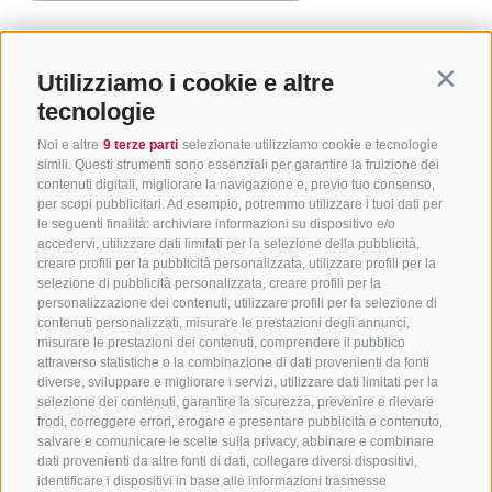
Utilizziamo i cookie e altre
Contin
tecnologie
Noi e altre
9 terze parti
selezionate utilizziamo cookie e tecnologie
simili. Questi strumenti sono essenziali per garantire la fruizione dei
contenuti digitali, migliorare la navigazione e, previo tuo consenso,
per scopi pubblicitari. Ad esempio, potremmo utilizzare i tuoi dati per
le seguenti finalità: archiviare informazioni su dispositivo e/o
accedervi, utilizzare dati limitati per la selezione della pubblicità,
creare profili per la pubblicità personalizzata, utilizzare profili per la
selezione di pubblicità personalizzata, creare profili per la
CONTATTACI
personalizzazione dei contenuti, utilizzare profili per la selezione di
contenuti personalizzati, misurare le prestazioni degli annunci,
+39 0472 765325
/
+39 0472 760608
/
+39 0472
misurare le prestazioni dei contenuti, comprendere il pubblico
attraverso statistiche o la combinazione di dati provenienti da fonti
632372
diverse, sviluppare e migliorare i servizi, utilizzare dati limitati per la
info@sterzing-ratschings.it
selezione dei contenuti, garantire la sicurezza, prevenire e rilevare
frodi, correggere errori, erogare e presentare pubblicità e contenuto,
salvare e comunicare le scelte sulla privacy, abbinare e combinare
dati provenienti da altre fonti di dati, collegare diversi dispositivi,
identificare i dispositivi in base alle informazioni trasmesse
NEWSLETTER