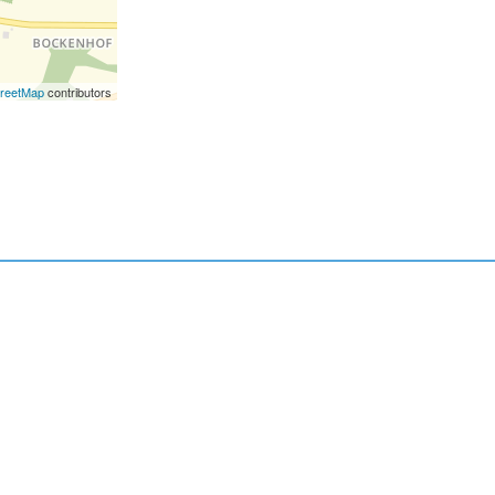
reetMap
contributors