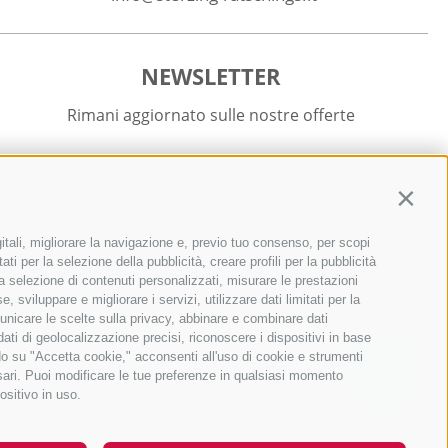
NEWSLETTER
Rimani aggiornato sulle nostre offerte
Contin
itali, migliorare la navigazione e, previo tuo consenso, per scopi
Registrati
ti per la selezione della pubblicità, creare profili per la pubblicità
r la selezione di contenuti personalizzati, misurare le prestazioni
sviluppare e migliorare i servizi, utilizzare dati limitati per la
municare le scelte sulla privacy, abbinare e combinare dati
 dati di geolocalizzazione precisi, riconoscere i dispositivi in base
ndo su "Accetta cookie," acconsenti all'uso di cookie e strumenti
ssari. Puoi modificare le tue preferenze in qualsiasi momento
QUICKLINKS
ositivo in uso.