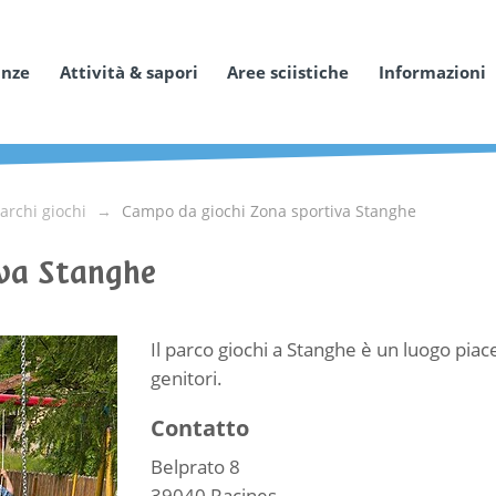
anze
Attività & sapori
Aree sciistiche
Informazioni
archi giochi
Campo da giochi Zona sportiva Stanghe
iva Stanghe
Il parco giochi a Stanghe è un luogo pia
genitori.
Contatto
Belprato 8
39040
Racines