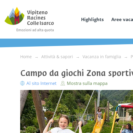
Highlights
Aree vac
Home
Attività & sapori
Vacanza in famiglia
P
Campo da giochi Zona sport
Al sito Internet
Mostra sulla mappa