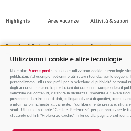
Highlights
Aree vacanze
Attività & sapori
Da vedere & Da fare
Destinazioni
Escursioni
Eventi principali
Colle Isarco
Malghe e rifugi
Utilizziamo i cookie e altre tecnologie
Val di Fleres
Mangiare e bere
Vipiteno
MTB e bicicletta
Noi e altre
9 terze parti
selezionate utilizziamo cookie e tecnologie simil
Campo di Trens
Benessere e relax
pubblicitari. Ad esempio, potremmo utilizzare i tuoi dati per le seguenti fi
Val di Vizze
Vacanza in famiglia
personalizzata, utilizzare profili per la selezione di pubblicità personaliz
degli annunci, misurare le prestazioni dei contenuti, comprendere il pubbli
Val Racines
Città e cultura
selezione dei contenuti, garantire la sicurezza, prevenire e rilevare fro
Val Ridanna
Vacanza sci
provenienti da altre fonti di dati, collegare diversi dispositivi, identifi
Val Giovo
Sci alpinismo
a informazioni richieste attivamente. Puoi liberamente prestare, rifiutar
simili. Utilizza il pulsante "Gestisci Preferenze" per personalizzare le
Sport invernali
cliccando sul link "Preferenze Cookie" in fondo alla pagina o sull'icona 