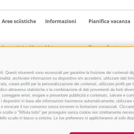
Aree sciistiche
Informazioni
Pianifica vacanza
Area sciistica Monte
Meteo
Ricerca alloggio
Cavallo
Webcam
Tutti gli alloggi
Area sciistica
Calendario
Pacchetti vacanza
Racines-Giovo
manifestazioni
activeCARD Racines
i. Questi strumenti sono essenziali per garantire la fruizione dei contenuti dig
Area sciistica
Richiesta cataloghi
activeCARD Vipiteno
nalità: archiviare informazioni su dispositivo e/o accedervi, utilizzare dati limita
Ladurns
Downloads
Colle Isarco CARD
zata, creare profili per la personalizzazione dei contenuti, utilizzare profili pe
co attraverso statistiche o la combinazione di dati provenienti da fonti diverse, 
1 skipass per tutte le
Foto
Come arrivare
di, correggere errori, erogare e presentare pubblicità e contenuto, salvare e co
aree sciistiche
Video
care i dispositivi in base alle informazioni trasmesse automaticamente, utilizzare
Blog
e o revocare il tuo consenso senza incorrere in limitazioni sostanziali. Clicca
 tue scelte o "Rifiuta tutto" per proseguire senza cookie non strettamente nece
Guestnet
dello scudo in basso a sinistra. Le tue preferenze si applicheranno al solo disp