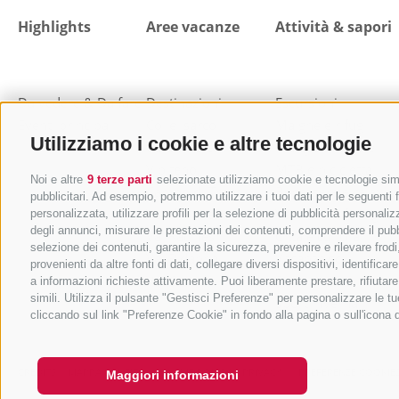
Highlights
Aree vacanze
Attività & sapori
Da vedere & Da fare
Destinazioni
Escursioni
Eventi principali
Colle Isarco
Malghe e rifugi
Utilizziamo i cookie e altre tecnologie
Val di Fleres
Mangiare e bere
Vipiteno
MTB e bicicletta
Noi e altre
9 terze parti
selezionate utilizziamo cookie e tecnologie simil
Campo di Trens
Benessere e relax
pubblicitari. Ad esempio, potremmo utilizzare i tuoi dati per le seguenti fi
Val di Vizze
Vacanza in famiglia
personalizzata, utilizzare profili per la selezione di pubblicità personaliz
degli annunci, misurare le prestazioni dei contenuti, comprendere il pubbli
Val Racines
Città e cultura
selezione dei contenuti, garantire la sicurezza, prevenire e rilevare fro
Val Ridanna
Vacanza sci
provenienti da altre fonti di dati, collegare diversi dispositivi, identifi
Val Giovo
Sci alpinismo
a informazioni richieste attivamente. Puoi liberamente prestare, rifiutar
simili. Utilizza il pulsante "Gestisci Preferenze" per personalizzare le
Sport invernali
cliccando sul link "Preferenze Cookie" in fondo alla pagina o sull'icona 
CREDITS
MAPPA DEL SITO
COOKIE POLICY
PRIVACY
PREFERENZE COOKIE
Maggiori informazioni