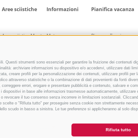
Aree sciistiche
Informazioni
Pianifica vacanza
Area sciistica Monte
Meteo
Ricerca alloggio
Cavallo
Webcam
Tutti gli alloggi
Area sciistica
Calendario
Pacchetti vacanza
Racines-Giovo
manifestazioni
activeCARD Racines
i. Questi strumenti sono essenziali per garantire la fruizione dei contenuti dig
Area sciistica
Richiesta cataloghi
activeCARD Vipiteno
nalità: archiviare informazioni su dispositivo e/o accedervi, utilizzare dati limita
Ladurns
Downloads
Colle Isarco CARD
zata, creare profili per la personalizzazione dei contenuti, utilizzare profili pe
co attraverso statistiche o la combinazione di dati provenienti da fonti diverse, 
1 skipass per tutte le
Foto
Come arrivare
di, correggere errori, erogare e presentare pubblicità e contenuto, salvare e co
aree sciistiche
Video
care i dispositivi in base alle informazioni trasmesse automaticamente, utilizzare
Blog
e o revocare il tuo consenso senza incorrere in limitazioni sostanziali. Clicca
 tue scelte o "Rifiuta tutto" per proseguire senza cookie non strettamente nece
Guestnet
dello scudo in basso a sinistra. Le tue preferenze si applicheranno al solo disp
S
UID IT01518560212
Rifiuta tutto