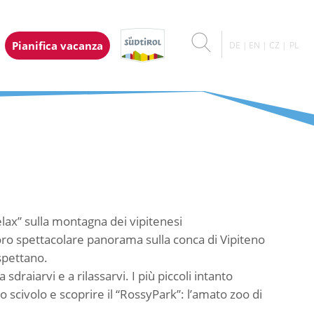
Pianifica vacanza
DE
EN
CZ
PL
lax” sulla montagna dei vipitenesi
oro spettacolare panorama sulla conca di Vipiteno
aspettano.
 a sdraiarvi e a rilassarvi. I più piccoli intanto
o scivolo e scoprire il “RossyPark”: l’amato zoo di