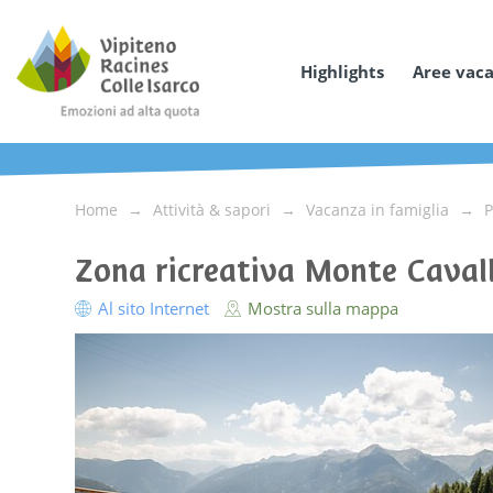
Highlights
Aree vac
Home
Attività & sapori
Vacanza in famiglia
P
Zona ricreativa Monte Caval
Al sito Internet
Mostra sulla mappa