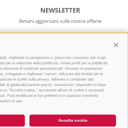
NEWSLETTER
Rimani aggiornato sulle nostre offerte
Contin
itali, migliorare la navigazione e, previo tuo consenso, per scopi
Registrati
ti per la selezione della pubblicità, creare profili per la pubblicità
r la selezione di contenuti personalizzati, misurare le prestazioni
sviluppare e migliorare i servizi, utilizzare dati limitati per la
municare le scelte sulla privacy, abbinare e combinare dati
 dati di geolocalizzazione precisi, riconoscere i dispositivi in base
ndo su "Accetta cookie," acconsenti all'uso di cookie e strumenti
ssari. Puoi modificare le tue preferenze in qualsiasi momento
QUICKLINKS
ositivo in uso.
Accetta cookie