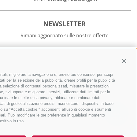
NEWSLETTER
Rimani aggiornato sulle nostre offerte
Contin
itali, migliorare la navigazione e, previo tuo consenso, per scopi
Registrati
ti per la selezione della pubblicità, creare profili per la pubblicità
r la selezione di contenuti personalizzati, misurare le prestazioni
sviluppare e migliorare i servizi, utilizzare dati limitati per la
municare le scelte sulla privacy, abbinare e combinare dati
 dati di geolocalizzazione precisi, riconoscere i dispositivi in base
ndo su "Accetta cookie," acconsenti all'uso di cookie e strumenti
ssari. Puoi modificare le tue preferenze in qualsiasi momento
QUICKLINKS
ositivo in uso.