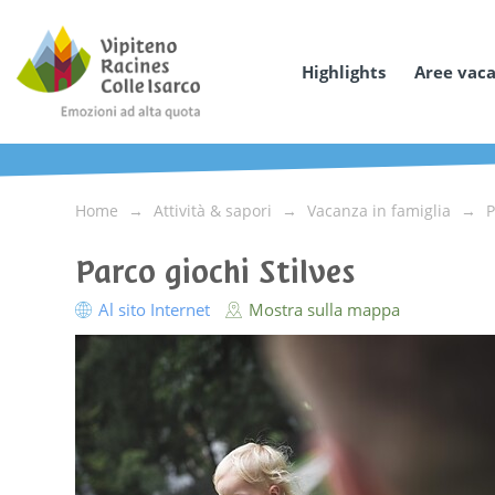
Highlights
Aree vac
Home
Attività & sapori
Vacanza in famiglia
P
Parco giochi Stilves
Al sito Internet
Mostra sulla mappa