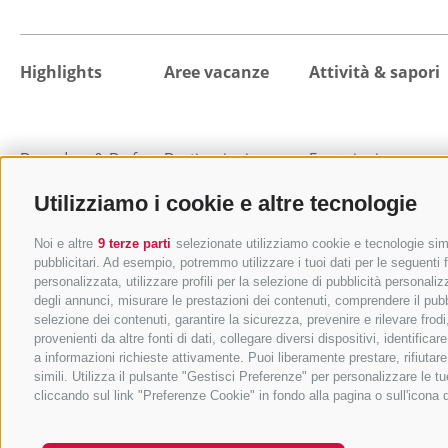
Highlights
Aree vacanze
Attività & sapori
Da vedere & Da fare
Destinazioni
Escursioni
Eventi principali
Colle Isarco
Malghe e rifugi
Utilizziamo i cookie e altre tecnologie
Val di Fleres
Mangiare e bere
Vipiteno
MTB e bicicletta
Noi e altre
9 terze parti
selezionate utilizziamo cookie e tecnologie simil
Campo di Trens
Benessere e relax
pubblicitari. Ad esempio, potremmo utilizzare i tuoi dati per le seguenti fi
Val di Vizze
Vacanza in famiglia
personalizzata, utilizzare profili per la selezione di pubblicità personaliz
degli annunci, misurare le prestazioni dei contenuti, comprendere il pubbli
Val Racines
Città e cultura
selezione dei contenuti, garantire la sicurezza, prevenire e rilevare fro
Val Ridanna
Vacanza sci
provenienti da altre fonti di dati, collegare diversi dispositivi, identifi
Val Giovo
Sci alpinismo
a informazioni richieste attivamente. Puoi liberamente prestare, rifiutar
simili. Utilizza il pulsante "Gestisci Preferenze" per personalizzare le
Sport invernali
cliccando sul link "Preferenze Cookie" in fondo alla pagina o sull'icona 