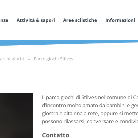
anze
Attività & sapori
Aree sciistiche
Informazioni
archi giochi
Parco giochi Stilves
Il parco giochi di Stilves nel comune di
d’incontro molto amato da bambini e genit
giostra e altalena a rete, oppure si metton
possono rilassarsi, conversare e condiv
Contatto