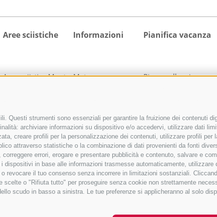
Aree sciistiche
Informazioni
Pianifica vacanza
Area sciistica Monte
Meteo
Ricerca alloggio
Cavallo
Webcam
Tutti gli alloggi
Area sciistica
Calendario
Pacchetti vacanza
Racines-Giovo
manifestazioni
activeCARD Racines
i. Questi strumenti sono essenziali per garantire la fruizione dei contenuti dig
Area sciistica
Richiesta cataloghi
activeCARD Vipiteno
nalità: archiviare informazioni su dispositivo e/o accedervi, utilizzare dati limita
Ladurns
Downloads
Colle Isarco CARD
zata, creare profili per la personalizzazione dei contenuti, utilizzare profili pe
co attraverso statistiche o la combinazione di dati provenienti da fonti diverse, 
1 skipass per tutte le
Foto
Come arrivare
di, correggere errori, erogare e presentare pubblicità e contenuto, salvare e co
aree sciistiche
Video
care i dispositivi in base alle informazioni trasmesse automaticamente, utilizzare
Blog
e o revocare il tuo consenso senza incorrere in limitazioni sostanziali. Clicca
 tue scelte o "Rifiuta tutto" per proseguire senza cookie non strettamente nece
Guestnet
dello scudo in basso a sinistra. Le tue preferenze si applicheranno al solo disp