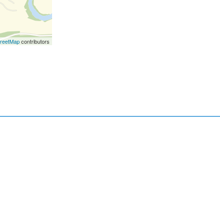
reetMap
contributors