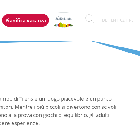
Pianifica vacanza
DE
EN
CZ
PL
 Campo di Trens è un luogo piacevole e un punto
ori. Mentre i più piccoli si divertono con scivoli,
o alla prova con giochi di equilibrio, gli adulti
idere esperienze.