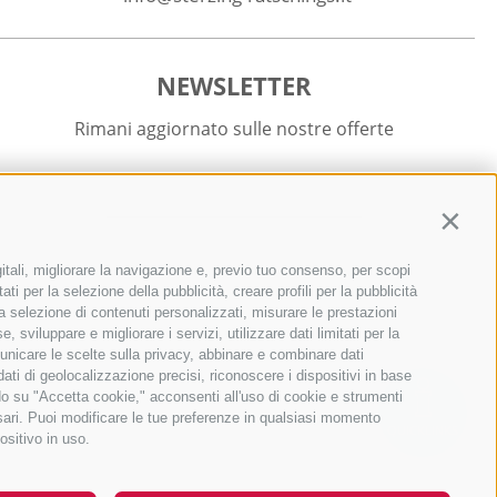
NEWSLETTER
Rimani aggiornato sulle nostre offerte
Contin
itali, migliorare la navigazione e, previo tuo consenso, per scopi
Registrati
ti per la selezione della pubblicità, creare profili per la pubblicità
r la selezione di contenuti personalizzati, misurare le prestazioni
sviluppare e migliorare i servizi, utilizzare dati limitati per la
municare le scelte sulla privacy, abbinare e combinare dati
 dati di geolocalizzazione precisi, riconoscere i dispositivi in base
ndo su "Accetta cookie," acconsenti all'uso di cookie e strumenti
ssari. Puoi modificare le tue preferenze in qualsiasi momento
QUICKLINKS
ositivo in uso.