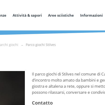
anze
Attività & sapori
Aree sciistiche
Informazioni
archi giochi
Parco giochi Stilves
Il parco giochi di Stilves nel comune di
d’incontro molto amato da bambini e genit
giostra e altalena a rete, oppure si metton
possono rilassarsi, conversare e condiv
Contatto