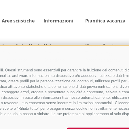
Aree sciistiche
Informazioni
Pianifica vacanza
Area sciistica Monte
Meteo
Ricerca alloggio
Cavallo
Webcam
Tutti gli alloggi
Area sciistica
Calendario
Pacchetti vacanza
Racines-Giovo
manifestazioni
activeCARD Racines
i. Questi strumenti sono essenziali per garantire la fruizione dei contenuti dig
Area sciistica
Richiesta cataloghi
activeCARD Vipiteno
nalità: archiviare informazioni su dispositivo e/o accedervi, utilizzare dati limita
Ladurns
Downloads
Colle Isarco CARD
zata, creare profili per la personalizzazione dei contenuti, utilizzare profili pe
co attraverso statistiche o la combinazione di dati provenienti da fonti diverse, 
1 skipass per tutte le
Foto
Come arrivare
di, correggere errori, erogare e presentare pubblicità e contenuto, salvare e co
aree sciistiche
Video
care i dispositivi in base alle informazioni trasmesse automaticamente, utilizzare
Blog
e o revocare il tuo consenso senza incorrere in limitazioni sostanziali. Clicca
 tue scelte o "Rifiuta tutto" per proseguire senza cookie non strettamente nece
Guestnet
dello scudo in basso a sinistra. Le tue preferenze si applicheranno al solo disp