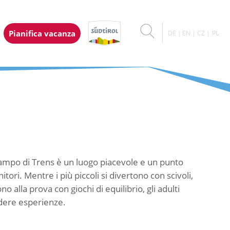
Pianifica vacanza
DE
EN
CZ
PL
 Campo di Trens è un luogo piacevole e un punto
ori. Mentre i più piccoli si divertono con scivoli,
o alla prova con giochi di equilibrio, gli adulti
idere esperienze.