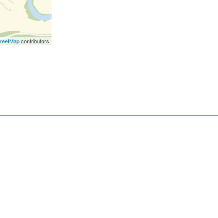
reetMap
contributors