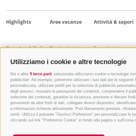
Highlights
Aree vacanze
Attività & sapori
Da vedere & Da fare
Destinazioni
Escursioni
Eventi principali
Colle Isarco
Malghe e rifugi
Utilizziamo i cookie e altre tecnologie
Val di Fleres
Mangiare e bere
Vipiteno
MTB e bicicletta
Noi e altre
9 terze parti
selezionate utilizziamo cookie e tecnologie simil
Campo di Trens
Benessere e relax
pubblicitari. Ad esempio, potremmo utilizzare i tuoi dati per le seguenti fi
Val di Vizze
Vacanza in famiglia
personalizzata, utilizzare profili per la selezione di pubblicità personaliz
degli annunci, misurare le prestazioni dei contenuti, comprendere il pubbli
Val Racines
Città e cultura
selezione dei contenuti, garantire la sicurezza, prevenire e rilevare fro
Val Ridanna
Vacanza sci
provenienti da altre fonti di dati, collegare diversi dispositivi, identifi
Val Giovo
Sci alpinismo
a informazioni richieste attivamente. Puoi liberamente prestare, rifiutar
simili. Utilizza il pulsante "Gestisci Preferenze" per personalizzare le
Sport invernali
cliccando sul link "Preferenze Cookie" in fondo alla pagina o sull'icona 