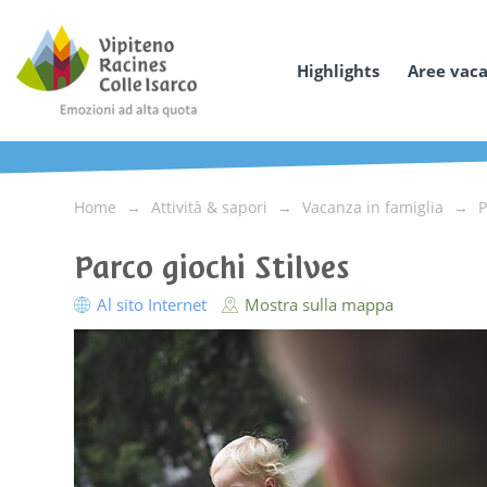
Highlights
Aree vac
Home
Attività & sapori
Vacanza in famiglia
P
Parco giochi Stilves
Al sito Internet
Mostra sulla mappa