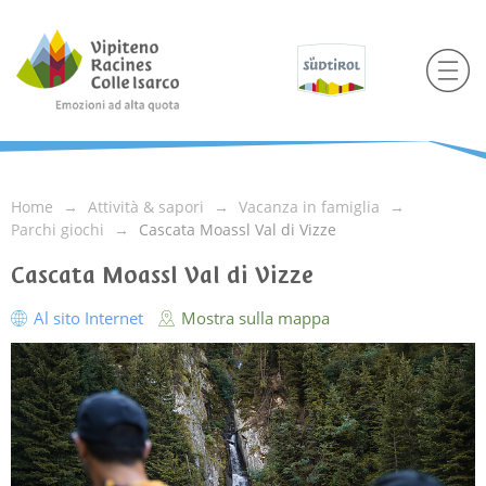
Home
Attività & sapori
Vacanza in famiglia
Parchi giochi
Cascata Moassl Val di Vizze
Cascata Moassl Val di Vizze
Al sito Internet
Mostra sulla mappa