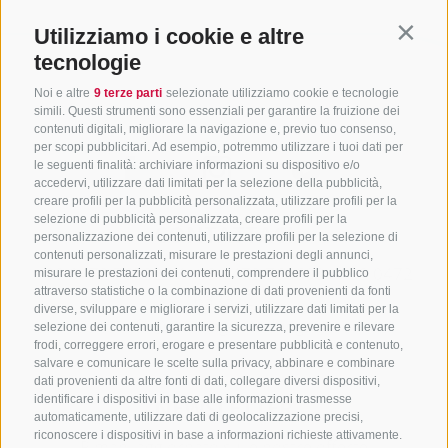
Utilizziamo i cookie e altre
Contin
tecnologie
Noi e altre
9 terze parti
selezionate utilizziamo cookie e tecnologie
simili. Questi strumenti sono essenziali per garantire la fruizione dei
contenuti digitali, migliorare la navigazione e, previo tuo consenso,
per scopi pubblicitari. Ad esempio, potremmo utilizzare i tuoi dati per
le seguenti finalità: archiviare informazioni su dispositivo e/o
accedervi, utilizzare dati limitati per la selezione della pubblicità,
creare profili per la pubblicità personalizzata, utilizzare profili per la
selezione di pubblicità personalizzata, creare profili per la
CONTATTACI
personalizzazione dei contenuti, utilizzare profili per la selezione di
contenuti personalizzati, misurare le prestazioni degli annunci,
+39 0472 765325
/
+39 0472 760608
/
+39 0472
misurare le prestazioni dei contenuti, comprendere il pubblico
attraverso statistiche o la combinazione di dati provenienti da fonti
632372
diverse, sviluppare e migliorare i servizi, utilizzare dati limitati per la
info@sterzing-ratschings.it
selezione dei contenuti, garantire la sicurezza, prevenire e rilevare
frodi, correggere errori, erogare e presentare pubblicità e contenuto,
salvare e comunicare le scelte sulla privacy, abbinare e combinare
dati provenienti da altre fonti di dati, collegare diversi dispositivi,
identificare i dispositivi in base alle informazioni trasmesse
NEWSLETTER
automaticamente, utilizzare dati di geolocalizzazione precisi,
riconoscere i dispositivi in base a informazioni richieste attivamente.
Rimani aggiornato sulle nostre offerte