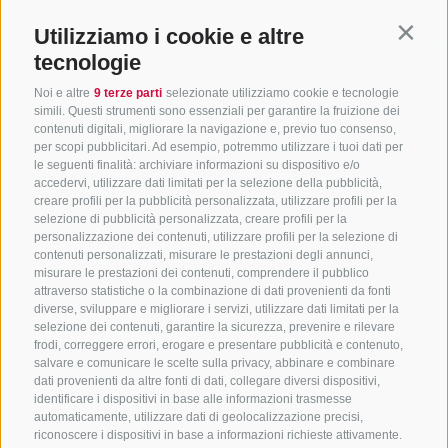
Utilizziamo i cookie e altre
Contin
tecnologie
Noi e altre
9 terze parti
selezionate utilizziamo cookie e tecnologie
simili. Questi strumenti sono essenziali per garantire la fruizione dei
contenuti digitali, migliorare la navigazione e, previo tuo consenso,
per scopi pubblicitari. Ad esempio, potremmo utilizzare i tuoi dati per
le seguenti finalità: archiviare informazioni su dispositivo e/o
accedervi, utilizzare dati limitati per la selezione della pubblicità,
creare profili per la pubblicità personalizzata, utilizzare profili per la
selezione di pubblicità personalizzata, creare profili per la
CONTATTACI
personalizzazione dei contenuti, utilizzare profili per la selezione di
contenuti personalizzati, misurare le prestazioni degli annunci,
+39 0472 765325
/
+39 0472 760608
/
+39 0472
misurare le prestazioni dei contenuti, comprendere il pubblico
attraverso statistiche o la combinazione di dati provenienti da fonti
632372
diverse, sviluppare e migliorare i servizi, utilizzare dati limitati per la
info@sterzing-ratschings.it
selezione dei contenuti, garantire la sicurezza, prevenire e rilevare
frodi, correggere errori, erogare e presentare pubblicità e contenuto,
salvare e comunicare le scelte sulla privacy, abbinare e combinare
dati provenienti da altre fonti di dati, collegare diversi dispositivi,
identificare i dispositivi in base alle informazioni trasmesse
NEWSLETTER
automaticamente, utilizzare dati di geolocalizzazione precisi,
riconoscere i dispositivi in base a informazioni richieste attivamente.
Rimani aggiornato sulle nostre offerte