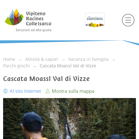
Home
Attività & sapori
Vacanza in famiglia
Parchi giochi
Cascata Moassl Val di Vizze
Cascata Moassl Val di Vizze
Al sito Internet
Mostra sulla mappa