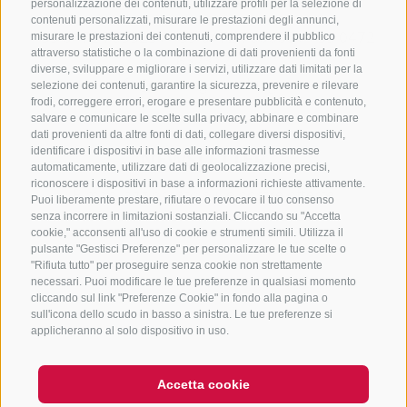
CONTATTACI
personalizzazione dei contenuti, utilizzare profili per la selezione di
contenuti personalizzati, misurare le prestazioni degli annunci,
+39 0472 765325
/
+39 0472 760608
/
+39 0472
misurare le prestazioni dei contenuti, comprendere il pubblico
attraverso statistiche o la combinazione di dati provenienti da fonti
632372
diverse, sviluppare e migliorare i servizi, utilizzare dati limitati per la
info@sterzing-ratschings.it
selezione dei contenuti, garantire la sicurezza, prevenire e rilevare
frodi, correggere errori, erogare e presentare pubblicità e contenuto,
salvare e comunicare le scelte sulla privacy, abbinare e combinare
dati provenienti da altre fonti di dati, collegare diversi dispositivi,
identificare i dispositivi in base alle informazioni trasmesse
NEWSLETTER
automaticamente, utilizzare dati di geolocalizzazione precisi,
riconoscere i dispositivi in base a informazioni richieste attivamente.
Rimani aggiornato sulle nostre offerte
Puoi liberamente prestare, rifiutare o revocare il tuo consenso
senza incorrere in limitazioni sostanziali. Cliccando su "Accetta
cookie," acconsenti all'uso di cookie e strumenti simili. Utilizza il
pulsante "Gestisci Preferenze" per personalizzare le tue scelte o
"Rifiuta tutto" per proseguire senza cookie non strettamente
necessari. Puoi modificare le tue preferenze in qualsiasi momento
cliccando sul link "Preferenze Cookie" in fondo alla pagina o
sull'icona dello scudo in basso a sinistra. Le tue preferenze si
Registrati
applicheranno al solo dispositivo in uso.
Accetta cookie