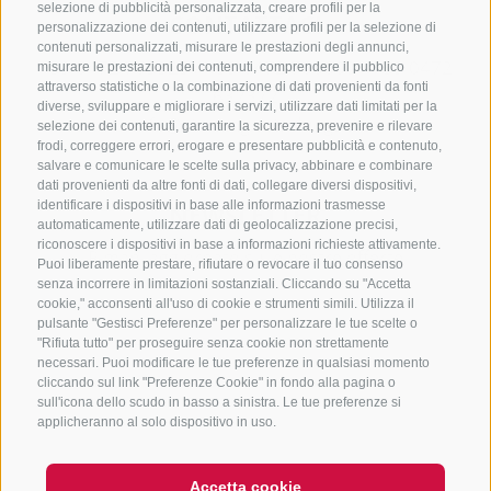
selezione di pubblicità personalizzata, creare profili per la
CONTATTACI
personalizzazione dei contenuti, utilizzare profili per la selezione di
contenuti personalizzati, misurare le prestazioni degli annunci,
+39 0472 765325
/
+39 0472 760608
/
+39 0472
misurare le prestazioni dei contenuti, comprendere il pubblico
attraverso statistiche o la combinazione di dati provenienti da fonti
632372
diverse, sviluppare e migliorare i servizi, utilizzare dati limitati per la
info@sterzing-ratschings.it
selezione dei contenuti, garantire la sicurezza, prevenire e rilevare
frodi, correggere errori, erogare e presentare pubblicità e contenuto,
salvare e comunicare le scelte sulla privacy, abbinare e combinare
dati provenienti da altre fonti di dati, collegare diversi dispositivi,
identificare i dispositivi in base alle informazioni trasmesse
NEWSLETTER
automaticamente, utilizzare dati di geolocalizzazione precisi,
riconoscere i dispositivi in base a informazioni richieste attivamente.
Rimani aggiornato sulle nostre offerte
Puoi liberamente prestare, rifiutare o revocare il tuo consenso
senza incorrere in limitazioni sostanziali. Cliccando su "Accetta
cookie," acconsenti all'uso di cookie e strumenti simili. Utilizza il
pulsante "Gestisci Preferenze" per personalizzare le tue scelte o
"Rifiuta tutto" per proseguire senza cookie non strettamente
necessari. Puoi modificare le tue preferenze in qualsiasi momento
cliccando sul link "Preferenze Cookie" in fondo alla pagina o
sull'icona dello scudo in basso a sinistra. Le tue preferenze si
Registrati
applicheranno al solo dispositivo in uso.
Accetta cookie