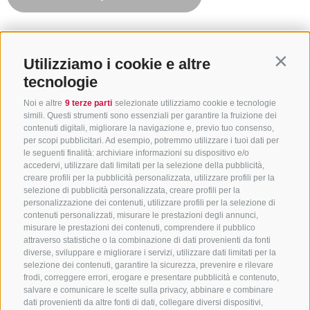
Utilizziamo i cookie e altre
Contin
tecnologie
Noi e altre
9 terze parti
selezionate utilizziamo cookie e tecnologie
simili. Questi strumenti sono essenziali per garantire la fruizione dei
contenuti digitali, migliorare la navigazione e, previo tuo consenso,
per scopi pubblicitari. Ad esempio, potremmo utilizzare i tuoi dati per
le seguenti finalità: archiviare informazioni su dispositivo e/o
accedervi, utilizzare dati limitati per la selezione della pubblicità,
creare profili per la pubblicità personalizzata, utilizzare profili per la
selezione di pubblicità personalizzata, creare profili per la
CONTATTACI
personalizzazione dei contenuti, utilizzare profili per la selezione di
contenuti personalizzati, misurare le prestazioni degli annunci,
+39 0472 765325
/
+39 0472 760608
/
+39 0472
misurare le prestazioni dei contenuti, comprendere il pubblico
attraverso statistiche o la combinazione di dati provenienti da fonti
632372
diverse, sviluppare e migliorare i servizi, utilizzare dati limitati per la
info@sterzing-ratschings.it
selezione dei contenuti, garantire la sicurezza, prevenire e rilevare
frodi, correggere errori, erogare e presentare pubblicità e contenuto,
salvare e comunicare le scelte sulla privacy, abbinare e combinare
dati provenienti da altre fonti di dati, collegare diversi dispositivi,