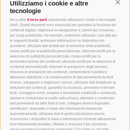
Utilizziamo i cookie e altre
Contin
tecnologie
Noi e altre
9 terze parti
selezionate utilizziamo cookie e tecnologie
simili. Questi strumenti sono essenziali per garantire la fruizione dei
contenuti digitali, migliorare la navigazione e, previo tuo consenso,
per scopi pubblicitari. Ad esempio, potremmo utilizzare i tuoi dati per
le seguenti finalità: archiviare informazioni su dispositivo e/o
accedervi, utilizzare dati limitati per la selezione della pubblicità,
creare profili per la pubblicità personalizzata, utilizzare profili per la
selezione di pubblicità personalizzata, creare profili per la
CONTATTACI
personalizzazione dei contenuti, utilizzare profili per la selezione di
contenuti personalizzati, misurare le prestazioni degli annunci,
+39 0472 765325
/
+39 0472 760608
/
+39 0472
misurare le prestazioni dei contenuti, comprendere il pubblico
attraverso statistiche o la combinazione di dati provenienti da fonti
632372
diverse, sviluppare e migliorare i servizi, utilizzare dati limitati per la
info@sterzing-ratschings.it
selezione dei contenuti, garantire la sicurezza, prevenire e rilevare
frodi, correggere errori, erogare e presentare pubblicità e contenuto,
salvare e comunicare le scelte sulla privacy, abbinare e combinare
dati provenienti da altre fonti di dati, collegare diversi dispositivi,
identificare i dispositivi in base alle informazioni trasmesse
NEWSLETTER
automaticamente, utilizzare dati di geolocalizzazione precisi,
riconoscere i dispositivi in base a informazioni richieste attivamente.
Rimani aggiornato sulle nostre offerte
Puoi liberamente prestare, rifiutare o revocare il tuo consenso
senza incorrere in limitazioni sostanziali. Cliccando su "Accetta