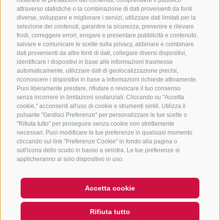
+39 0472 765325
/
+39 0472 760608
/
+39 0472
misurare le prestazioni dei contenuti, comprendere il pubblico
attraverso statistiche o la combinazione di dati provenienti da fonti
632372
diverse, sviluppare e migliorare i servizi, utilizzare dati limitati per la
info@sterzing-ratschings.it
selezione dei contenuti, garantire la sicurezza, prevenire e rilevare
frodi, correggere errori, erogare e presentare pubblicità e contenuto,
salvare e comunicare le scelte sulla privacy, abbinare e combinare
dati provenienti da altre fonti di dati, collegare diversi dispositivi,
identificare i dispositivi in base alle informazioni trasmesse
NEWSLETTER
automaticamente, utilizzare dati di geolocalizzazione precisi,
riconoscere i dispositivi in base a informazioni richieste attivamente.
Rimani aggiornato sulle nostre offerte
Puoi liberamente prestare, rifiutare o revocare il tuo consenso
senza incorrere in limitazioni sostanziali. Cliccando su "Accetta
cookie," acconsenti all'uso di cookie e strumenti simili. Utilizza il
pulsante "Gestisci Preferenze" per personalizzare le tue scelte o
"Rifiuta tutto" per proseguire senza cookie non strettamente
necessari. Puoi modificare le tue preferenze in qualsiasi momento
cliccando sul link "Preferenze Cookie" in fondo alla pagina o
sull'icona dello scudo in basso a sinistra. Le tue preferenze si
Registrati
applicheranno al solo dispositivo in uso.
Accetta cookie
CREDITS
MAPPA DEL SITO
COOKIE POLICY
PRIVACY
Rifiuta tutto