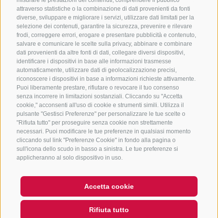
+39 0472 765325
/
+39 0472 760608
/
+39 0472
misurare le prestazioni dei contenuti, comprendere il pubblico
attraverso statistiche o la combinazione di dati provenienti da fonti
632372
diverse, sviluppare e migliorare i servizi, utilizzare dati limitati per la
info@sterzing-ratschings.it
selezione dei contenuti, garantire la sicurezza, prevenire e rilevare
frodi, correggere errori, erogare e presentare pubblicità e contenuto,
salvare e comunicare le scelte sulla privacy, abbinare e combinare
dati provenienti da altre fonti di dati, collegare diversi dispositivi,
identificare i dispositivi in base alle informazioni trasmesse
NEWSLETTER
automaticamente, utilizzare dati di geolocalizzazione precisi,
riconoscere i dispositivi in base a informazioni richieste attivamente.
Rimani aggiornato sulle nostre offerte
Puoi liberamente prestare, rifiutare o revocare il tuo consenso
senza incorrere in limitazioni sostanziali. Cliccando su "Accetta
cookie," acconsenti all'uso di cookie e strumenti simili. Utilizza il
pulsante "Gestisci Preferenze" per personalizzare le tue scelte o
"Rifiuta tutto" per proseguire senza cookie non strettamente
necessari. Puoi modificare le tue preferenze in qualsiasi momento
cliccando sul link "Preferenze Cookie" in fondo alla pagina o
sull'icona dello scudo in basso a sinistra. Le tue preferenze si
Registrati
applicheranno al solo dispositivo in uso.
Accetta cookie
CREDITS
MAPPA DEL SITO
COOKIE POLICY
PRIVACY
Rifiuta tutto