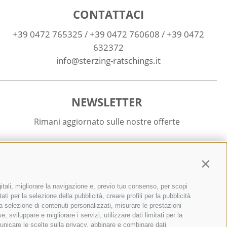
CONTATTACI
+39 0472 765325
/
+39 0472 760608
/
+39 0472
632372
info@sterzing-ratschings.it
NEWSLETTER
Rimani aggiornato sulle nostre offerte
Contin
itali, migliorare la navigazione e, previo tuo consenso, per scopi
Registrati
ti per la selezione della pubblicità, creare profili per la pubblicità
r la selezione di contenuti personalizzati, misurare le prestazioni
sviluppare e migliorare i servizi, utilizzare dati limitati per la
municare le scelte sulla privacy, abbinare e combinare dati