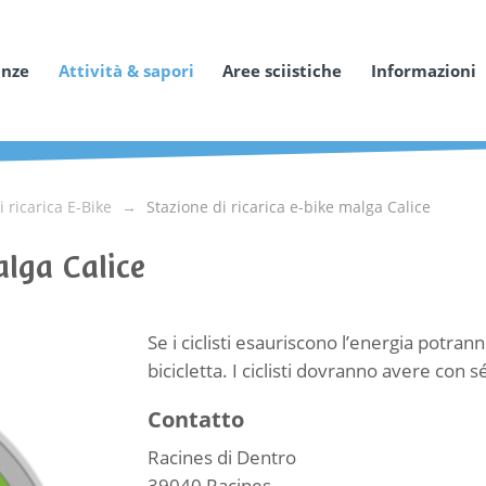
anze
Attività & sapori
Aree sciistiche
Informazioni
i ricarica E-Bike
Stazione di ricarica e-bike malga Calice
alga Calice
Se i ciclisti esauriscono l’energia potran
bicicletta. I ciclisti dovranno avere con sé
Contatto
Racines di Dentro
39040
Racines