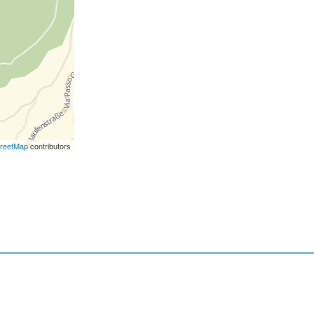
reetMap
contributors