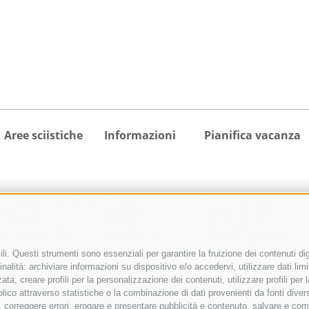
Aree sciistiche
Informazioni
Pianifica vacanza
Area sciistica Monte
Meteo
Ricerca alloggio
Cavallo
Webcam
Tutti gli alloggi
Area sciistica
Calendario
Pacchetti vacanza
Racines-Giovo
manifestazioni
activeCARD Racines
i. Questi strumenti sono essenziali per garantire la fruizione dei contenuti dig
Area sciistica
Richiesta cataloghi
activeCARD Vipiteno
nalità: archiviare informazioni su dispositivo e/o accedervi, utilizzare dati limita
zata, creare profili per la personalizzazione dei contenuti, utilizzare profili pe
Ladurns
Downloads
Colle Isarco CARD
co attraverso statistiche o la combinazione di dati provenienti da fonti diverse, 
1 skipass per tutte le
Foto
Come arrivare
di, correggere errori, erogare e presentare pubblicità e contenuto, salvare e co