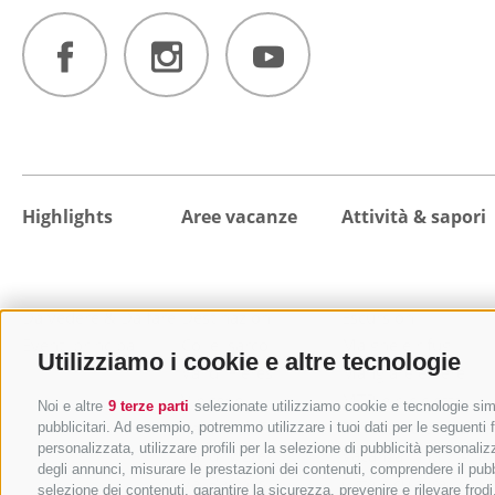
Highlights
Aree vacanze
Attività & sapori
Da vedere & Da fare
Destinazioni
Escursioni
Eventi principali
Colle Isarco
Malghe e rifugi
Utilizziamo i cookie e altre tecnologie
Val di Fleres
Mangiare e bere
Vipiteno
MTB e bicicletta
Noi e altre
9 terze parti
selezionate utilizziamo cookie e tecnologie simil
Campo di Trens
Benessere e relax
pubblicitari. Ad esempio, potremmo utilizzare i tuoi dati per le seguenti fi
personalizzata, utilizzare profili per la selezione di pubblicità personaliz
Val di Vizze
Vacanza in famiglia
degli annunci, misurare le prestazioni dei contenuti, comprendere il pubbli
Val Racines
Città e cultura
selezione dei contenuti, garantire la sicurezza, prevenire e rilevare fro