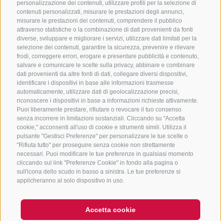
CONTATTACI
personalizzazione dei contenuti, utilizzare profili per la selezione di
contenuti personalizzati, misurare le prestazioni degli annunci,
+39 0472 765325
/
+39 0472 760608
/
+39 0472
misurare le prestazioni dei contenuti, comprendere il pubblico
attraverso statistiche o la combinazione di dati provenienti da fonti
632372
diverse, sviluppare e migliorare i servizi, utilizzare dati limitati per la
info@sterzing-ratschings.it
selezione dei contenuti, garantire la sicurezza, prevenire e rilevare
frodi, correggere errori, erogare e presentare pubblicità e contenuto,
salvare e comunicare le scelte sulla privacy, abbinare e combinare
dati provenienti da altre fonti di dati, collegare diversi dispositivi,
identificare i dispositivi in base alle informazioni trasmesse
NEWSLETTER
automaticamente, utilizzare dati di geolocalizzazione precisi,
riconoscere i dispositivi in base a informazioni richieste attivamente.
Rimani aggiornato sulle nostre offerte
Puoi liberamente prestare, rifiutare o revocare il tuo consenso
senza incorrere in limitazioni sostanziali. Cliccando su "Accetta
cookie," acconsenti all'uso di cookie e strumenti simili. Utilizza il
pulsante "Gestisci Preferenze" per personalizzare le tue scelte o
"Rifiuta tutto" per proseguire senza cookie non strettamente
necessari. Puoi modificare le tue preferenze in qualsiasi momento
cliccando sul link "Preferenze Cookie" in fondo alla pagina o
sull'icona dello scudo in basso a sinistra. Le tue preferenze si
Registrati
applicheranno al solo dispositivo in uso.
Accetta cookie