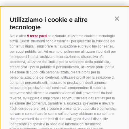
Utilizziamo i cookie e altre
Contin
tecnologie
Noi e altre
9 terze parti
selezionate utilizziamo cookie e tecnologie
simili. Questi strumenti sono essenziali per garantire la fruizione dei
contenuti digitali, migliorare la navigazione e, previo tuo consenso,
per scopi pubblicitari. Ad esempio, potremmo utilizzare i tuoi dati per
le seguenti finalità: archiviare informazioni su dispositivo e/o
accedervi, utilizzare dati limitati per la selezione della pubblicità,
creare profili per la pubblicità personalizzata, utilizzare profili per la
selezione di pubblicità personalizzata, creare profili per la
CONTATTACI
personalizzazione dei contenuti, utilizzare profili per la selezione di
contenuti personalizzati, misurare le prestazioni degli annunci,
+39 0472 765325
/
+39 0472 760608
/
+39 0472
misurare le prestazioni dei contenuti, comprendere il pubblico
attraverso statistiche o la combinazione di dati provenienti da fonti
632372
diverse, sviluppare e migliorare i servizi, utilizzare dati limitati per la
info@sterzing-ratschings.it
selezione dei contenuti, garantire la sicurezza, prevenire e rilevare
frodi, correggere errori, erogare e presentare pubblicità e contenuto,
salvare e comunicare le scelte sulla privacy, abbinare e combinare
dati provenienti da altre fonti di dati, collegare diversi dispositivi,
identificare i dispositivi in base alle informazioni trasmesse
NEWSLETTER