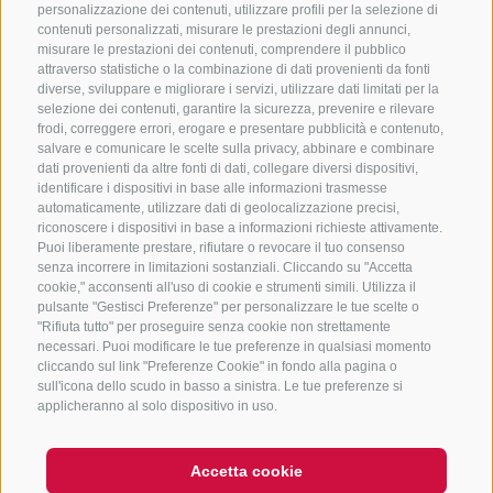
CONTATTACI
personalizzazione dei contenuti, utilizzare profili per la selezione di
contenuti personalizzati, misurare le prestazioni degli annunci,
+39 0472 765325
/
+39 0472 760608
/
+39 0472
misurare le prestazioni dei contenuti, comprendere il pubblico
attraverso statistiche o la combinazione di dati provenienti da fonti
632372
diverse, sviluppare e migliorare i servizi, utilizzare dati limitati per la
info@sterzing-ratschings.it
selezione dei contenuti, garantire la sicurezza, prevenire e rilevare
frodi, correggere errori, erogare e presentare pubblicità e contenuto,
salvare e comunicare le scelte sulla privacy, abbinare e combinare
dati provenienti da altre fonti di dati, collegare diversi dispositivi,
identificare i dispositivi in base alle informazioni trasmesse
NEWSLETTER
automaticamente, utilizzare dati di geolocalizzazione precisi,
riconoscere i dispositivi in base a informazioni richieste attivamente.
Rimani aggiornato sulle nostre offerte
Puoi liberamente prestare, rifiutare o revocare il tuo consenso
senza incorrere in limitazioni sostanziali. Cliccando su "Accetta
cookie," acconsenti all'uso di cookie e strumenti simili. Utilizza il
pulsante "Gestisci Preferenze" per personalizzare le tue scelte o
"Rifiuta tutto" per proseguire senza cookie non strettamente
necessari. Puoi modificare le tue preferenze in qualsiasi momento
cliccando sul link "Preferenze Cookie" in fondo alla pagina o
sull'icona dello scudo in basso a sinistra. Le tue preferenze si
Registrati
applicheranno al solo dispositivo in uso.
Accetta cookie