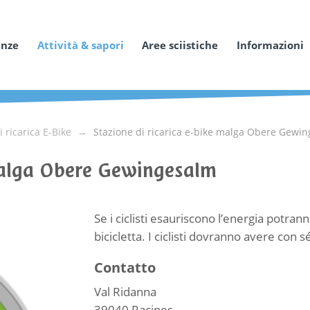
anze
Attività & sapori
Aree sciistiche
Informazioni
i ricarica E-Bike
Stazione di ricarica e-bike malga Obere Gewi
 malga Obere Gewingesalm
Se i ciclisti esauriscono l’energia potran
bicicletta. I ciclisti dovranno avere con sé
Contatto
Val Ridanna
39040
Racines