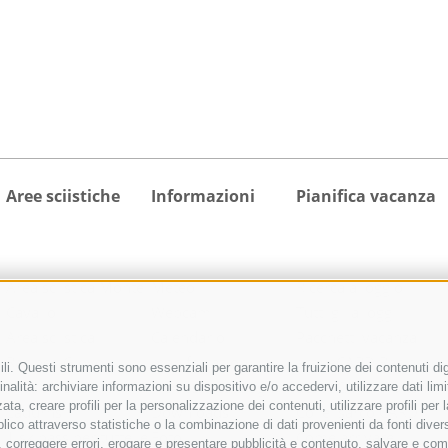
Aree sciistiche
Informazioni
Pianifica vacanza
Area sciistica Monte
Meteo
Ricerca alloggio
Cavallo
Webcam
Tutti gli alloggi
Area sciistica
Calendario
Pacchetti vacanza
Racines-Giovo
manifestazioni
activeCARD Racines
i. Questi strumenti sono essenziali per garantire la fruizione dei contenuti dig
Area sciistica
Richiesta cataloghi
activeCARD Vipiteno
nalità: archiviare informazioni su dispositivo e/o accedervi, utilizzare dati limita
zata, creare profili per la personalizzazione dei contenuti, utilizzare profili pe
Ladurns
Downloads
Colle Isarco CARD
co attraverso statistiche o la combinazione di dati provenienti da fonti diverse, 
1 skipass per tutte le
Foto
Come arrivare
di, correggere errori, erogare e presentare pubblicità e contenuto, salvare e co