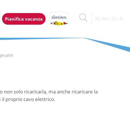
Pianifica vacanza
DE
EN
CZ
PL
ngesalm
no non solo ricaricarla, ma anche ricaricare la
 il proprio cavo elettrico.