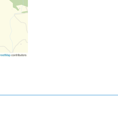
reetMap
contributors