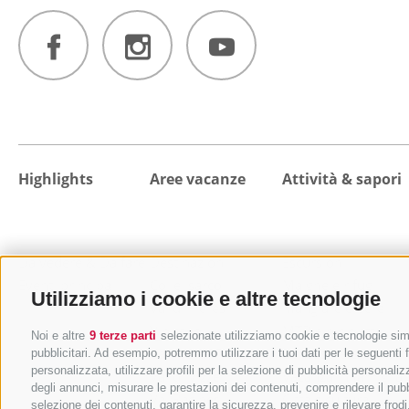
Highlights
Aree vacanze
Attività & sapori
Da vedere & Da fare
Destinazioni
Escursioni
Eventi principali
Colle Isarco
Malghe e rifugi
Utilizziamo i cookie e altre tecnologie
Val di Fleres
Mangiare e bere
Vipiteno
MTB e bicicletta
Noi e altre
9 terze parti
selezionate utilizziamo cookie e tecnologie simil
Campo di Trens
Benessere e relax
pubblicitari. Ad esempio, potremmo utilizzare i tuoi dati per le seguenti fi
personalizzata, utilizzare profili per la selezione di pubblicità personaliz
Val di Vizze
Vacanza in famiglia
degli annunci, misurare le prestazioni dei contenuti, comprendere il pubbli
Val Racines
Città e cultura
selezione dei contenuti, garantire la sicurezza, prevenire e rilevare fro