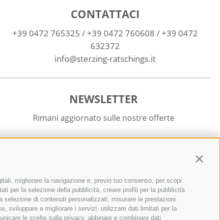
CONTATTACI
+39 0472 765325
/
+39 0472 760608
/
+39 0472
632372
info@sterzing-ratschings.it
NEWSLETTER
Rimani aggiornato sulle nostre offerte
Contin
itali, migliorare la navigazione e, previo tuo consenso, per scopi
Registrati
ti per la selezione della pubblicità, creare profili per la pubblicità
r la selezione di contenuti personalizzati, misurare le prestazioni
sviluppare e migliorare i servizi, utilizzare dati limitati per la
municare le scelte sulla privacy, abbinare e combinare dati