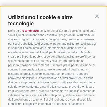
Utilizziamo i cookie e altre
Contin
tecnologie
Noi e altre
9 terze parti
selezionate utilizziamo cookie e tecnologie
simili. Questi strumenti sono essenziali per garantire la fruizione dei
contenuti digitali, migliorare la navigazione e, previo tuo consenso,
per scopi pubblicitari. Ad esempio, potremmo utilizzare i tuoi dati per
le seguenti finalità: archiviare informazioni su dispositivo e/o
accedervi, utilizzare dati limitati per la selezione della pubblicità,
creare profili per la pubblicità personalizzata, utilizzare profili per la
selezione di pubblicità personalizzata, creare profili per la
CONTATTACI
personalizzazione dei contenuti, utilizzare profili per la selezione di
contenuti personalizzati, misurare le prestazioni degli annunci,
+39 0472 765325
/
+39 0472 760608
/
+39 0472
misurare le prestazioni dei contenuti, comprendere il pubblico
attraverso statistiche o la combinazione di dati provenienti da fonti
632372
diverse, sviluppare e migliorare i servizi, utilizzare dati limitati per la
info@sterzing-ratschings.it
selezione dei contenuti, garantire la sicurezza, prevenire e rilevare
frodi, correggere errori, erogare e presentare pubblicità e contenuto,
salvare e comunicare le scelte sulla privacy, abbinare e combinare
dati provenienti da altre fonti di dati, collegare diversi dispositivi,
identificare i dispositivi in base alle informazioni trasmesse
NEWSLETTER