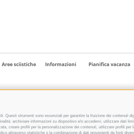
Aree sciistiche
Informazioni
Pianifica vacanza
Area sciistica Monte
Meteo
Ricerca alloggio
Cavallo
Webcam
Tutti gli alloggi
Area sciistica
Calendario
Pacchetti vacanza
Racines-Giovo
manifestazioni
activeCARD Racines
i. Questi strumenti sono essenziali per garantire la fruizione dei contenuti dig
Area sciistica
Richiesta cataloghi
activeCARD Vipiteno
nalità: archiviare informazioni su dispositivo e/o accedervi, utilizzare dati limita
zata, creare profili per la personalizzazione dei contenuti, utilizzare profili pe
Ladurns
Downloads
Colle Isarco CARD
co attraverso statistiche o la combinazione di dati provenienti da fonti diverse, 