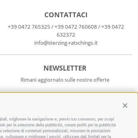
CONTATTACI
+39 0472 765325
/
+39 0472 760608
/
+39 0472
632372
info@sterzing-ratschings.it
NEWSLETTER
Rimani aggiornato sulle nostre offerte
Contin
itali, migliorare la navigazione e, previo tuo consenso, per scopi
Registrati
ti per la selezione della pubblicità, creare profili per la pubblicità
r la selezione di contenuti personalizzati, misurare le prestazioni
sviluppare e migliorare i servizi, utilizzare dati limitati per la