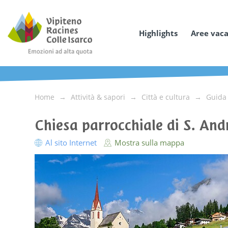
Highlights
Aree vac
Home
Attività & sapori
Città e cultura
Guida 
Chiesa parrocchiale di S. And
Al sito Internet
Mostra sulla mappa