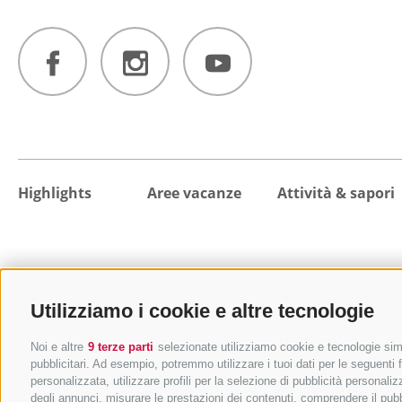
Highlights
Aree vacanze
Attività & sapori
Da vedere & Da fare
Destinazioni
Escursioni
Eventi principali
Colle Isarco
Malghe e rifugi
Utilizziamo i cookie e altre tecnologie
Val di Fleres
Mangiare e bere
Vipiteno
MTB e bicicletta
Noi e altre
9 terze parti
selezionate utilizziamo cookie e tecnologie simil
Campo di Trens
Benessere e relax
pubblicitari. Ad esempio, potremmo utilizzare i tuoi dati per le seguenti fi
personalizzata, utilizzare profili per la selezione di pubblicità personaliz
Val di Vizze
Vacanza in famiglia
degli annunci, misurare le prestazioni dei contenuti, comprendere il pubbli