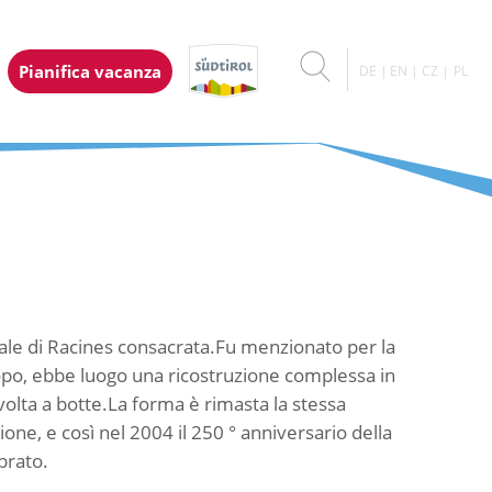
Pianifica vacanza
DE
EN
CZ
PL
ale di Racines consacrata.
Fu menzionato per la
dopo, ebbe luogo una ricostruzione complessa in
olta a botte.
La forma è rimasta la stessa
ione, e così nel 2004 il 250 ° anniversario della
brato.