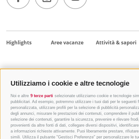
Highlights
Aree vacanze
Attività & sapori
Da vedere & Da fare
Destinazioni
Escursioni
Eventi principali
Colle Isarco
Malghe e rifugi
Utilizziamo i cookie e altre tecnologie
Val di Fleres
Mangiare e bere
Vipiteno
MTB e bicicletta
Noi e altre
9 terze parti
selezionate utilizziamo cookie e tecnologie simil
Campo di Trens
Benessere e relax
pubblicitari. Ad esempio, potremmo utilizzare i tuoi dati per le seguenti fi
personalizzata, utilizzare profili per la selezione di pubblicità personaliz
Val di Vizze
Vacanza in famiglia
degli annunci, misurare le prestazioni dei contenuti, comprendere il pubbli
Val Racines
Città e cultura
selezione dei contenuti, garantire la sicurezza, prevenire e rilevare fro
Val Ridanna
Vacanza sci
provenienti da altre fonti di dati, collegare diversi dispositivi, identifi
a informazioni richieste attivamente. Puoi liberamente prestare, rifiutar
Val Giovo
Sci alpinismo
simili. Utilizza il pulsante "Gestisci Preferenze" per personalizzare le