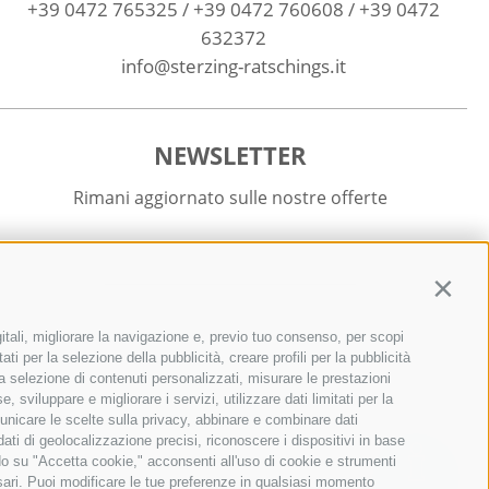
+39 0472 765325
/
+39 0472 760608
/
+39 0472
632372
info@sterzing-ratschings.it
NEWSLETTER
Rimani aggiornato sulle nostre offerte
Contin
itali, migliorare la navigazione e, previo tuo consenso, per scopi
Registrati
ti per la selezione della pubblicità, creare profili per la pubblicità
r la selezione di contenuti personalizzati, misurare le prestazioni
sviluppare e migliorare i servizi, utilizzare dati limitati per la
municare le scelte sulla privacy, abbinare e combinare dati
 dati di geolocalizzazione precisi, riconoscere i dispositivi in base
ndo su "Accetta cookie," acconsenti all'uso di cookie e strumenti
ssari. Puoi modificare le tue preferenze in qualsiasi momento