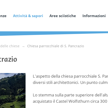
anze
Attività & sapori
Aree sciistiche
Informazioni
delle chiese
Chiesa parrocchiale di S. Pancrazio
crazio
L'aspetto della chiesa parrocchiale
S. Pa
diversi stili architettonici.
Un punto culmin
Lo stemma sulla parte superiore dell'alt
acquistato il Castel Wolfsthurn circa 300 