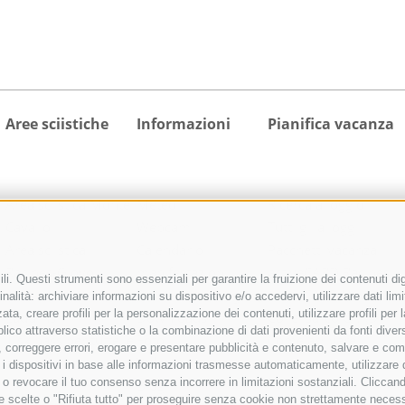
Aree sciistiche
Informazioni
Pianifica vacanza
Area sciistica Monte
Meteo
Ricerca alloggio
Cavallo
Webcam
Tutti gli alloggi
Area sciistica
Calendario
Pacchetti vacanza
Racines-Giovo
manifestazioni
activeCARD Racines
i. Questi strumenti sono essenziali per garantire la fruizione dei contenuti dig
Area sciistica
Richiesta cataloghi
activeCARD Vipiteno
nalità: archiviare informazioni su dispositivo e/o accedervi, utilizzare dati limita
zata, creare profili per la personalizzazione dei contenuti, utilizzare profili pe
Ladurns
Downloads
Colle Isarco CARD
co attraverso statistiche o la combinazione di dati provenienti da fonti diverse, 
1 skipass per tutte le
Foto
Come arrivare
di, correggere errori, erogare e presentare pubblicità e contenuto, salvare e co
aree sciistiche
Video
care i dispositivi in base alle informazioni trasmesse automaticamente, utilizzare
e o revocare il tuo consenso senza incorrere in limitazioni sostanziali. Clicca
Blog
 tue scelte o "Rifiuta tutto" per proseguire senza cookie non strettamente nece