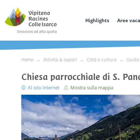
Highlights
Aree vac
Home
Attività & sapori
Città e cultura
Guida 
Chiesa parrocchiale di S. Pan
Al sito Internet
Mostra sulla mappa