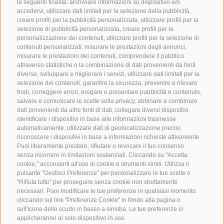
le seguenti finalità: archiviare informazioni su dispositivo e/o
accedervi, utilizzare dati limitati per la selezione della pubblicità,
creare profili per la pubblicità personalizzata, utilizzare profili per la
selezione di pubblicità personalizzata, creare profili per la
CONTATTACI
personalizzazione dei contenuti, utilizzare profili per la selezione di
contenuti personalizzati, misurare le prestazioni degli annunci,
+39 0472 765325
/
+39 0472 760608
/
+39 0472
misurare le prestazioni dei contenuti, comprendere il pubblico
attraverso statistiche o la combinazione di dati provenienti da fonti
632372
diverse, sviluppare e migliorare i servizi, utilizzare dati limitati per la
info@sterzing-ratschings.it
selezione dei contenuti, garantire la sicurezza, prevenire e rilevare
frodi, correggere errori, erogare e presentare pubblicità e contenuto,
salvare e comunicare le scelte sulla privacy, abbinare e combinare
dati provenienti da altre fonti di dati, collegare diversi dispositivi,
identificare i dispositivi in base alle informazioni trasmesse
NEWSLETTER
automaticamente, utilizzare dati di geolocalizzazione precisi,
riconoscere i dispositivi in base a informazioni richieste attivamente.
Rimani aggiornato sulle nostre offerte
Puoi liberamente prestare, rifiutare o revocare il tuo consenso
senza incorrere in limitazioni sostanziali. Cliccando su "Accetta
cookie," acconsenti all'uso di cookie e strumenti simili. Utilizza il
pulsante "Gestisci Preferenze" per personalizzare le tue scelte o
"Rifiuta tutto" per proseguire senza cookie non strettamente
necessari. Puoi modificare le tue preferenze in qualsiasi momento
cliccando sul link "Preferenze Cookie" in fondo alla pagina o
sull'icona dello scudo in basso a sinistra. Le tue preferenze si
Registrati
applicheranno al solo dispositivo in uso.