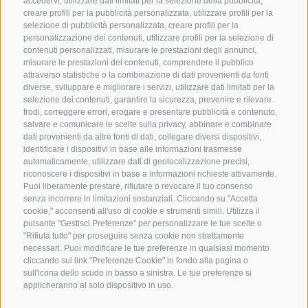
accedervi, utilizzare dati limitati per la selezione della pubblicità,
creare profili per la pubblicità personalizzata, utilizzare profili per la
selezione di pubblicità personalizzata, creare profili per la
CONTATTACI
personalizzazione dei contenuti, utilizzare profili per la selezione di
contenuti personalizzati, misurare le prestazioni degli annunci,
+39 0472 765325
/
+39 0472 760608
/
+39 0472
misurare le prestazioni dei contenuti, comprendere il pubblico
attraverso statistiche o la combinazione di dati provenienti da fonti
632372
diverse, sviluppare e migliorare i servizi, utilizzare dati limitati per la
info@sterzing-ratschings.it
selezione dei contenuti, garantire la sicurezza, prevenire e rilevare
frodi, correggere errori, erogare e presentare pubblicità e contenuto,
salvare e comunicare le scelte sulla privacy, abbinare e combinare
dati provenienti da altre fonti di dati, collegare diversi dispositivi,
identificare i dispositivi in base alle informazioni trasmesse
NEWSLETTER
automaticamente, utilizzare dati di geolocalizzazione precisi,
riconoscere i dispositivi in base a informazioni richieste attivamente.
Rimani aggiornato sulle nostre offerte
Puoi liberamente prestare, rifiutare o revocare il tuo consenso
senza incorrere in limitazioni sostanziali. Cliccando su "Accetta
cookie," acconsenti all'uso di cookie e strumenti simili. Utilizza il
pulsante "Gestisci Preferenze" per personalizzare le tue scelte o
"Rifiuta tutto" per proseguire senza cookie non strettamente
necessari. Puoi modificare le tue preferenze in qualsiasi momento
cliccando sul link "Preferenze Cookie" in fondo alla pagina o
sull'icona dello scudo in basso a sinistra. Le tue preferenze si
Registrati
applicheranno al solo dispositivo in uso.