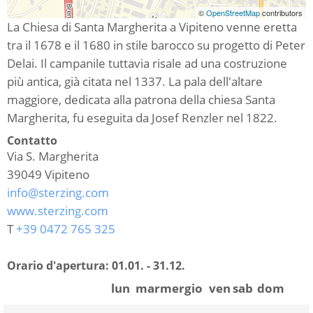
©
OpenStreetMap
contributors
La Chiesa di Santa Margherita a Vipiteno venne eretta
tra il 1678 e il 1680 in stile barocco su progetto di Peter
Delai. Il campanile tuttavia risale ad una costruzione
più antica, già citata nel 1337. La pala dell'altare
maggiore, dedicata alla patrona della chiesa Santa
Margherita, fu eseguita da Josef Renzler nel 1822.
Contatto
Via S. Margherita
39049
Vipiteno
info@sterzing.com
www.sterzing.com
T
+39 0472 765 325
Orario d'apertura:
01.01. - 31.12.
lun
mar
mer
gio
ven
sab
dom