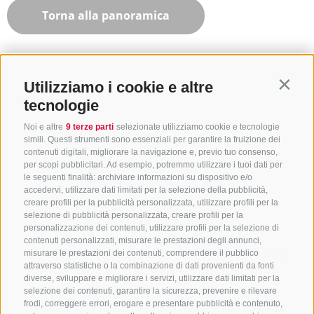
Torna alla panoramica
Utilizziamo i cookie e altre
Contin
tecnologie
Noi e altre
9 terze parti
selezionate utilizziamo cookie e tecnologie
simili. Questi strumenti sono essenziali per garantire la fruizione dei
contenuti digitali, migliorare la navigazione e, previo tuo consenso,
per scopi pubblicitari. Ad esempio, potremmo utilizzare i tuoi dati per
le seguenti finalità: archiviare informazioni su dispositivo e/o
accedervi, utilizzare dati limitati per la selezione della pubblicità,
creare profili per la pubblicità personalizzata, utilizzare profili per la
selezione di pubblicità personalizzata, creare profili per la
CONTATTACI
personalizzazione dei contenuti, utilizzare profili per la selezione di
contenuti personalizzati, misurare le prestazioni degli annunci,
+39 0472 765325
/
+39 0472 760608
/
+39 0472
misurare le prestazioni dei contenuti, comprendere il pubblico
attraverso statistiche o la combinazione di dati provenienti da fonti
632372
diverse, sviluppare e migliorare i servizi, utilizzare dati limitati per la
info@sterzing-ratschings.it
selezione dei contenuti, garantire la sicurezza, prevenire e rilevare
frodi, correggere errori, erogare e presentare pubblicità e contenuto,