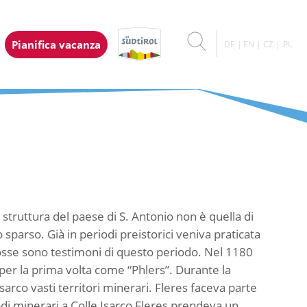
Pianifica vacanza
DE
EN
CZ
PL
 struttura del paese di S. Antonio non è quella di
parso. Già in periodi preistorici veniva praticata
 fosse sono testimoni di questo periodo. Nel 1180
er la prima volta come “Phlers”. Durante la
Isarco vasti territori minerari. Fleres faceva parte
odi minerari a Colle Isarco Fleres prendeva un