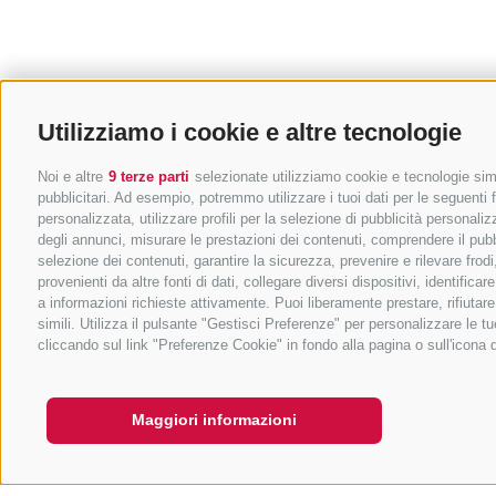
Da vedere & Da fare
Destinazioni
Escursioni
Eventi principali
Colle Isarco
Malghe e rifugi
Utilizziamo i cookie e altre tecnologie
Val di Fleres
Mangiare e bere
Vipiteno
MTB e bicicletta
Noi e altre
9 terze parti
selezionate utilizziamo cookie e tecnologie simil
pubblicitari. Ad esempio, potremmo utilizzare i tuoi dati per le seguenti fi
Campo di Trens
Benessere e relax
personalizzata, utilizzare profili per la selezione di pubblicità personaliz
Val di Vizze
Vacanza in famiglia
degli annunci, misurare le prestazioni dei contenuti, comprendere il pubbli
Val Racines
Città e cultura
selezione dei contenuti, garantire la sicurezza, prevenire e rilevare fro
provenienti da altre fonti di dati, collegare diversi dispositivi, identifi
Val Ridanna
Vacanza sci
a informazioni richieste attivamente. Puoi liberamente prestare, rifiutar
Val Giovo
Sci alpinismo
simili. Utilizza il pulsante "Gestisci Preferenze" per personalizzare le
Sport invernali
cliccando sul link "Preferenze Cookie" in fondo alla pagina o sull'icona 
Maggiori informazioni
CREDITS
MAPPA DEL SITO
COOKIE POLICY
PRIVACY
PREFERENZE COOKIE