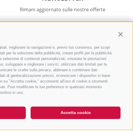
Rimani aggiornato sulle nostre offerte
Contin
itali, migliorare la navigazione e, previo tuo consenso, per scopi
Registrati
ti per la selezione della pubblicità, creare profili per la pubblicità
r la selezione di contenuti personalizzati, misurare le prestazioni
sviluppare e migliorare i servizi, utilizzare dati limitati per la
municare le scelte sulla privacy, abbinare e combinare dati
 dati di geolocalizzazione precisi, riconoscere i dispositivi in base
ndo su "Accetta cookie," acconsenti all'uso di cookie e strumenti
ssari. Puoi modificare le tue preferenze in qualsiasi momento
QUICKLINKS
ositivo in uso.
Accetta cookie