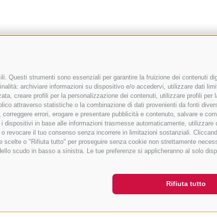
Area sciistica Monte
Meteo
Ricerca alloggio
Cavallo
Webcam
Tutti gli alloggi
Area sciistica
Calendario
Pacchetti vacanza
Racines-Giovo
manifestazioni
activeCARD Racines
i. Questi strumenti sono essenziali per garantire la fruizione dei contenuti dig
nalità: archiviare informazioni su dispositivo e/o accedervi, utilizzare dati limita
Area sciistica
Richiesta cataloghi
activeCARD Vipiteno
zata, creare profili per la personalizzazione dei contenuti, utilizzare profili pe
Ladurns
Downloads
Colle Isarco CARD
co attraverso statistiche o la combinazione di dati provenienti da fonti diverse, 
1 skipass per tutte le
Foto
Come arrivare
di, correggere errori, erogare e presentare pubblicità e contenuto, salvare e co
care i dispositivi in base alle informazioni trasmesse automaticamente, utilizzare
aree sciistiche
Video
e o revocare il tuo consenso senza incorrere in limitazioni sostanziali. Clicca
Blog
 tue scelte o "Rifiuta tutto" per proseguire senza cookie non strettamente nece
Guestnet
dello scudo in basso a sinistra. Le tue preferenze si applicheranno al solo disp
Rifiuta tutto
S
UID IT01518560212