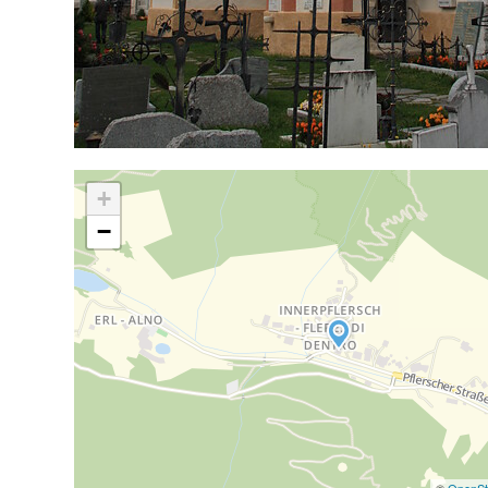
+
−
©
OpenSt