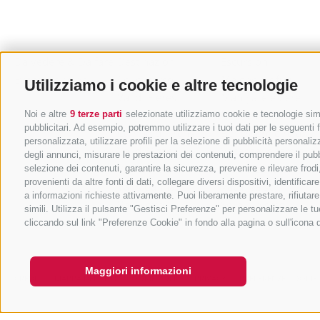
Da vedere & Da fare
Destinazioni
Escursioni
Eventi principali
Colle Isarco
Malghe e rifugi
Utilizziamo i cookie e altre tecnologie
Val di Fleres
Mangiare e bere
Vipiteno
MTB e bicicletta
Noi e altre
9 terze parti
selezionate utilizziamo cookie e tecnologie simil
pubblicitari. Ad esempio, potremmo utilizzare i tuoi dati per le seguenti fi
Campo di Trens
Benessere e relax
personalizzata, utilizzare profili per la selezione di pubblicità personaliz
Val di Vizze
Vacanza in famiglia
degli annunci, misurare le prestazioni dei contenuti, comprendere il pubbli
Val Racines
Città e cultura
selezione dei contenuti, garantire la sicurezza, prevenire e rilevare fro
provenienti da altre fonti di dati, collegare diversi dispositivi, identifi
Val Ridanna
Vacanza sci
a informazioni richieste attivamente. Puoi liberamente prestare, rifiutar
Val Giovo
Sci alpinismo
simili. Utilizza il pulsante "Gestisci Preferenze" per personalizzare le
Sport invernali
cliccando sul link "Preferenze Cookie" in fondo alla pagina o sull'icona 
Maggiori informazioni
CREDITS
MAPPA DEL SITO
COOKIE POLICY
PRIVACY
PREFERENZE COOKIE