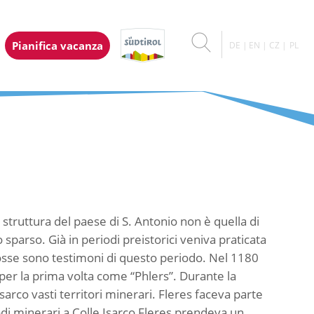
Pianifica vacanza
DE
EN
CZ
PL
 struttura del paese di S. Antonio non è quella di
parso. Già in periodi preistorici veniva praticata
 fosse sono testimoni di questo periodo. Nel 1180
er la prima volta come “Phlers”. Durante la
Isarco vasti territori minerari. Fleres faceva parte
odi minerari a Colle Isarco Fleres prendeva un