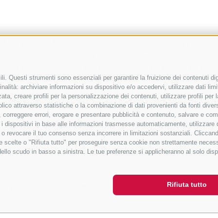
Area sciistica Monte
Meteo
Ricerca alloggio
Cavallo
Webcam
Tutti gli alloggi
Area sciistica
Calendario
Pacchetti vacanza
Racines-Giovo
manifestazioni
activeCARD Racines
i. Questi strumenti sono essenziali per garantire la fruizione dei contenuti dig
nalità: archiviare informazioni su dispositivo e/o accedervi, utilizzare dati limita
Area sciistica
Richiesta cataloghi
activeCARD Vipiteno
zata, creare profili per la personalizzazione dei contenuti, utilizzare profili pe
Ladurns
Downloads
Colle Isarco CARD
co attraverso statistiche o la combinazione di dati provenienti da fonti diverse, 
1 skipass per tutte le
Foto
Come arrivare
di, correggere errori, erogare e presentare pubblicità e contenuto, salvare e co
care i dispositivi in base alle informazioni trasmesse automaticamente, utilizzare
aree sciistiche
Video
e o revocare il tuo consenso senza incorrere in limitazioni sostanziali. Clicca
Blog
 tue scelte o "Rifiuta tutto" per proseguire senza cookie non strettamente nece
Guestnet
dello scudo in basso a sinistra. Le tue preferenze si applicheranno al solo disp
Rifiuta tutto
S
UID IT01518560212