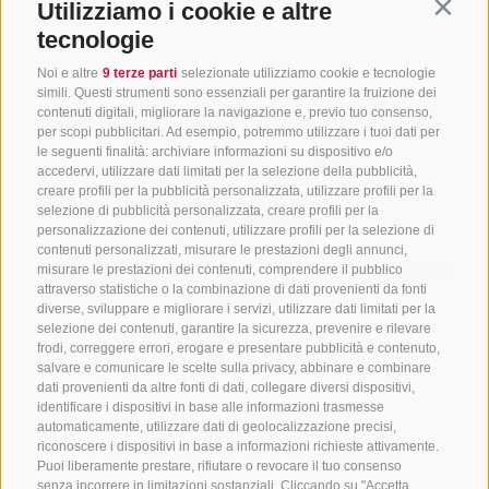
Utilizziamo i cookie e altre
Contin
tecnologie
Noi e altre
9 terze parti
selezionate utilizziamo cookie e tecnologie
simili. Questi strumenti sono essenziali per garantire la fruizione dei
contenuti digitali, migliorare la navigazione e, previo tuo consenso,
per scopi pubblicitari. Ad esempio, potremmo utilizzare i tuoi dati per
le seguenti finalità: archiviare informazioni su dispositivo e/o
accedervi, utilizzare dati limitati per la selezione della pubblicità,
creare profili per la pubblicità personalizzata, utilizzare profili per la
selezione di pubblicità personalizzata, creare profili per la
CONTATTACI
personalizzazione dei contenuti, utilizzare profili per la selezione di
contenuti personalizzati, misurare le prestazioni degli annunci,
+39 0472 765325
/
+39 0472 760608
/
+39 0472
misurare le prestazioni dei contenuti, comprendere il pubblico
attraverso statistiche o la combinazione di dati provenienti da fonti
632372
diverse, sviluppare e migliorare i servizi, utilizzare dati limitati per la
info@sterzing-ratschings.it
selezione dei contenuti, garantire la sicurezza, prevenire e rilevare
frodi, correggere errori, erogare e presentare pubblicità e contenuto,
salvare e comunicare le scelte sulla privacy, abbinare e combinare
dati provenienti da altre fonti di dati, collegare diversi dispositivi,
identificare i dispositivi in base alle informazioni trasmesse
NEWSLETTER
automaticamente, utilizzare dati di geolocalizzazione precisi,
riconoscere i dispositivi in base a informazioni richieste attivamente.
Rimani aggiornato sulle nostre offerte
Puoi liberamente prestare, rifiutare o revocare il tuo consenso
senza incorrere in limitazioni sostanziali. Cliccando su "Accetta