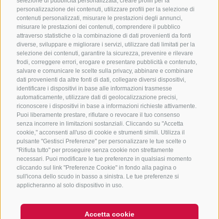
selezione di pubblicità personalizzata, creare profili per la
CONTATTACI
personalizzazione dei contenuti, utilizzare profili per la selezione di
contenuti personalizzati, misurare le prestazioni degli annunci,
+39 0472 765325
/
+39 0472 760608
/
+39 0472
misurare le prestazioni dei contenuti, comprendere il pubblico
attraverso statistiche o la combinazione di dati provenienti da fonti
632372
diverse, sviluppare e migliorare i servizi, utilizzare dati limitati per la
info@sterzing-ratschings.it
selezione dei contenuti, garantire la sicurezza, prevenire e rilevare
frodi, correggere errori, erogare e presentare pubblicità e contenuto,
salvare e comunicare le scelte sulla privacy, abbinare e combinare
dati provenienti da altre fonti di dati, collegare diversi dispositivi,
identificare i dispositivi in base alle informazioni trasmesse
NEWSLETTER
automaticamente, utilizzare dati di geolocalizzazione precisi,
riconoscere i dispositivi in base a informazioni richieste attivamente.
Rimani aggiornato sulle nostre offerte
Puoi liberamente prestare, rifiutare o revocare il tuo consenso
senza incorrere in limitazioni sostanziali. Cliccando su "Accetta
cookie," acconsenti all'uso di cookie e strumenti simili. Utilizza il
pulsante "Gestisci Preferenze" per personalizzare le tue scelte o
"Rifiuta tutto" per proseguire senza cookie non strettamente
necessari. Puoi modificare le tue preferenze in qualsiasi momento
cliccando sul link "Preferenze Cookie" in fondo alla pagina o
sull'icona dello scudo in basso a sinistra. Le tue preferenze si
Registrati
applicheranno al solo dispositivo in uso.
Accetta cookie