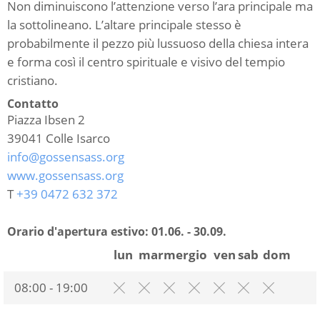
Non diminuiscono l’attenzione verso l’ara principale ma
la sottolineano. L’altare principale stesso è
probabilmente il pezzo più lussuoso della chiesa intera
e forma così il centro spirituale e visivo del tempio
cristiano.
Contatto
Piazza Ibsen 2
39041
Colle Isarco
info@gossensass.org
www.gossensass.org
T
+39 0472 632 372
Orario d'apertura estivo:
01.06. - 30.09.
lun
mar
mer
gio
ven
sab
dom
08:00 - 19:00