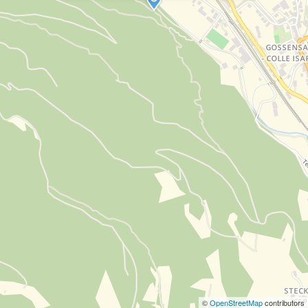
©
OpenStreetMap
contributors