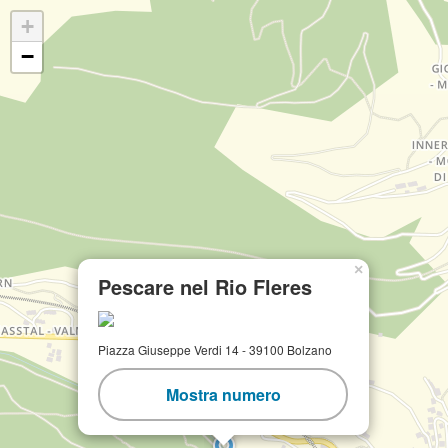
+
−
×
Pescare nel Rio Fleres
Piazza Giuseppe Verdi 14 - 39100 Bolzano
Mostra numero